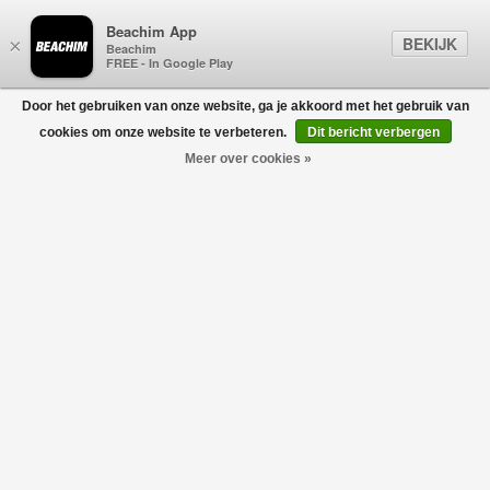
Beachim App
BEKIJK
×
Beachim
FREE - In Google Play
Door het gebruiken van onze website, ga je akkoord met het gebruik van
0
cookies om onze website te verbeteren.
Dit bericht verbergen
Meer over cookies »
Montagne Patch T-Shirt Blauw
CASABLANCA
€200,00
€120,00