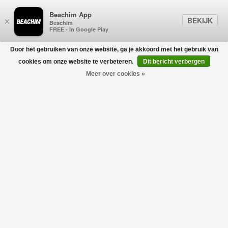
Beachim App
BEKIJK
×
Beachim
FREE - In Google Play
Door het gebruiken van onze website, ga je akkoord met het gebruik van
0
cookies om onze website te verbeteren.
Dit bericht verbergen
Meer over cookies »
Logo Round Embroidered Patch Cap Zwart
CASABLANCA
€190,00
€114,00