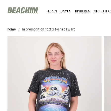
HEREN
DAMES
KINDEREN
GIFT GUIDE
home
/
la premonition hotfix t-shirt zwart