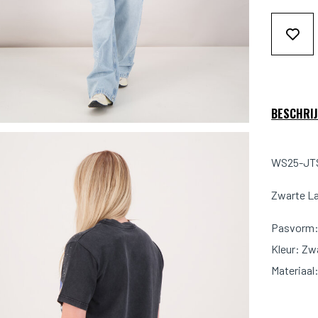
BESCHRIJ
WS25-JTS
Zwarte La
Pasvorm: 
Kleur: Zw
Materiaal