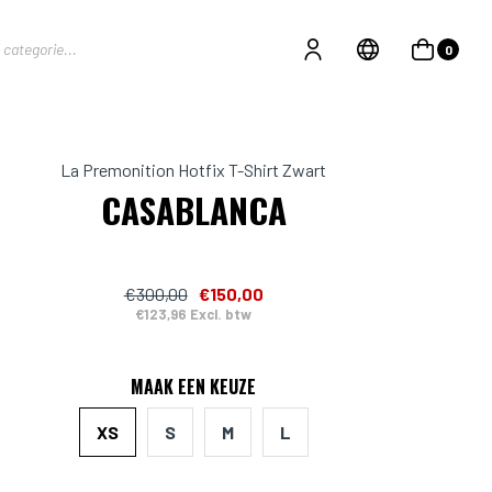
0
La Premonition Hotfix T-Shirt Zwart
CASABLANCA
€300,00
€150,00
€123,96 Excl. btw
MAAK EEN KEUZE
XS
S
M
L