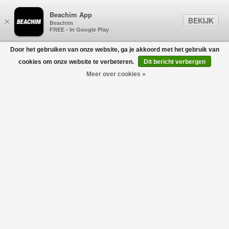
Beachim App
BEKIJK
×
Beachim
FREE - In Google Play
Door het gebruiken van onze website, ga je akkoord met het gebruik van
0
cookies om onze website te verbeteren.
Dit bericht verbergen
Meer over cookies »
Greek Temple Patch Sweater Roze
CASABLANCA
€445,00
€222,50