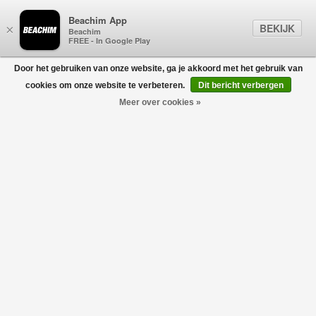
Beachim App
BEKIJK
×
Beachim
FREE - In Google Play
Door het gebruiken van onze website, ga je akkoord met het gebruik van
0
cookies om onze website te verbeteren.
Dit bericht verbergen
Meer over cookies »
Fluffy Monogram Trui Grijs
CASABLANCA
€425,00
€212,50