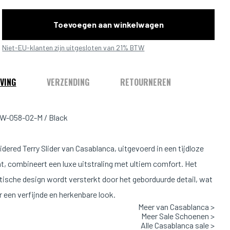
Toevoegen aan winkelwagen
Niet-EU-klanten zijn uitgesloten van 21% BTW
VING
VERZENDING
RETOURNEREN
W-058-02-M / Black
dered Terry Slider van
Casablanca
, uitgevoerd in een tijdloze
nt, combineert een luxe uitstraling met ultiem comfort. Het
tische design wordt versterkt door het geborduurde detail, wat
r een verfijnde en herkenbare look.
Meer van Casablanca >
Meer Sale Schoenen >
is vervaardigd van een zachte terry stof, wat zorgt voor een
Alle Casablanca sale >