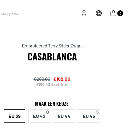
0
Embroidered Terry Slider Zwart
CASABLANCA
€260,00
€182,00
€150,42 Excl. btw
MAAK EEN KEUZE
EU 39
EU 42
EU 44
EU 45