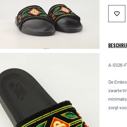
BESCHRIJ
A-SS26-F
De Embroi
zwarte ti
minimalis
zorgt voo
De slider 