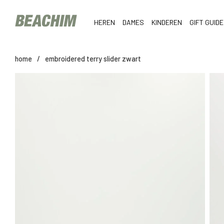
HEREN
DAMES
KINDEREN
GIFT GUIDE
home
/
embroidered terry slider zwart