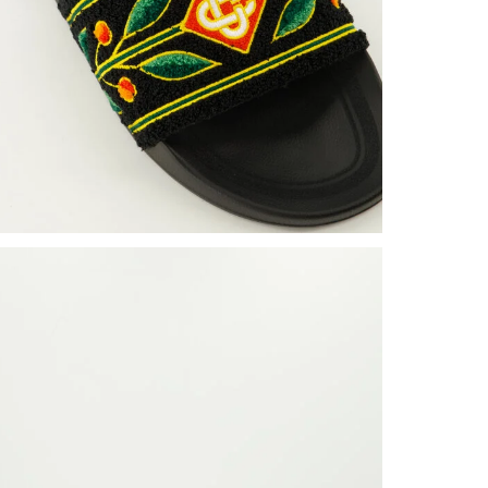
comfortab
ontspanne
perfect aa
Een luxe 
loungewea
Maat & 
Pasvorm: 
Kleur: Zw
Materiaal