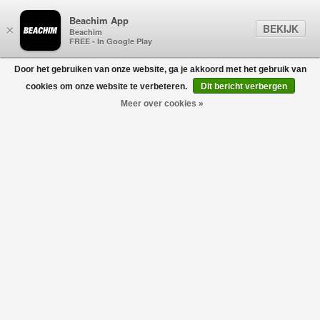
Beachim App
BEKIJK
×
Beachim
FREE - In Google Play
Door het gebruiken van onze website, ga je akkoord met het gebruik van
0
cookies om onze website te verbeteren.
Dit bericht verbergen
Meer over cookies »
Diamond Logo Patch Hoodie Groen
CASABLANCA
€480,00
€240,00