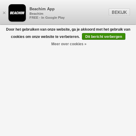
Beachim App
BEKIJK
×
Beachim
FREE - In Google Play
Door het gebruiken van onze website, ga je akkoord met het gebruik van
0
cookies om onze website te verbeteren.
Dit bericht verbergen
Meer over cookies »
Crochet Short Sleeve Shirt Wit
CASABLANCA
€445,00