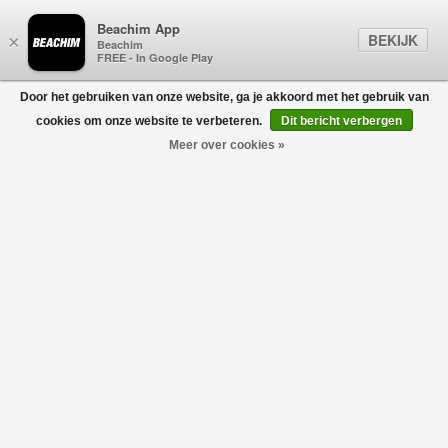
Beachim App
BEKIJK
×
Beachim
FREE - In Google Play
Door het gebruiken van onze website, ga je akkoord met het gebruik van
0
cookies om onze website te verbeteren.
Dit bericht verbergen
Meer over cookies »
Casa Way Orchid Classic T-Shirt Wit
CASABLANCA
€230,00
€161,00