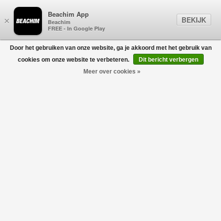
Beachim App
BEKIJK
×
Beachim
FREE - In Google Play
Door het gebruiken van onze website, ga je akkoord met het gebruik van
0
cookies om onze website te verbeteren.
Dit bericht verbergen
Meer over cookies »
Arches Classic T-Shirt Zwart
CASABLANCA
€250,00
€175,00