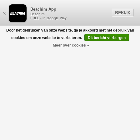
Beachim App
BEKIJK
×
Beachim
FREE - In Google Play
Door het gebruiken van onze website, ga je akkoord met het gebruik van
0
cookies om onze website te verbeteren.
Dit bericht verbergen
Meer over cookies »
Shelburne Parka Black Label Black
CANADA GOOSE
€1.525,00