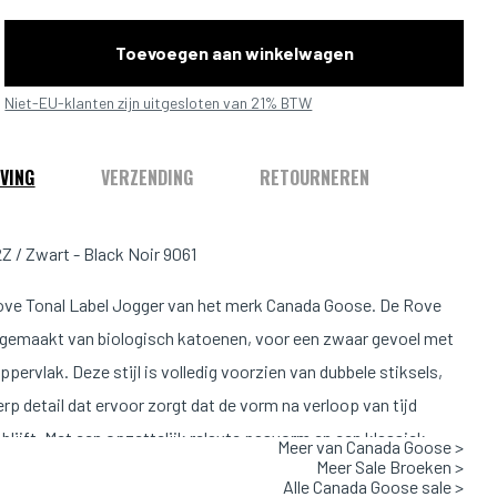
Toevoegen aan winkelwagen
Niet-EU-klanten zijn uitgesloten van 21% BTW
VING
VERZENDING
RETOURNEREN
Z / Zwart - Black Noir 9061
ve Tonal Label Jogger van het merk Canada Goose. De Rove
 gemaakt van biologisch katoenen, voor een zwaar gevoel met
ppervlak. Deze stijl is volledig voorzien van dubbele stiksels,
rp detail dat ervoor zorgt dat de vorm na verloop van tijd
blijft. Met een opzettelijk relaxte pasvorm en een klassiek
Meer van Canada Goose >
Meer Sale Broeken >
Alle Canada Goose sale >