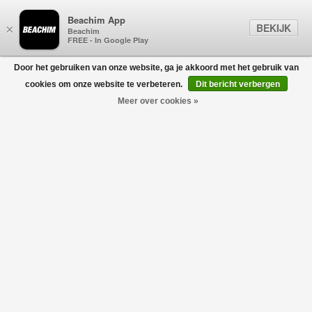
Beachim App
BEKIJK
×
Beachim
FREE - In Google Play
Door het gebruiken van onze website, ga je akkoord met het gebruik van
0
cookies om onze website te verbeteren.
Dit bericht verbergen
Meer over cookies »
Mystique Puffer - TD Taupe
CANADA GOOSE
€1.525,00