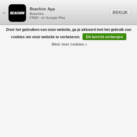
Beachim App
BEKIJK
×
Beachim
FREE - In Google Play
Door het gebruiken van onze website, ga je akkoord met het gebruik van
0
cookies om onze website te verbeteren.
Dit bericht verbergen
Meer over cookies »
Mens Garson Vest Black Label - CR Zwart
CANADA GOOSE
€650,00