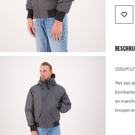
BESCHRIJ
2050M 52W
Met een 
bomberlen
en manche
knopen en
Deze jas 
ideaal voo