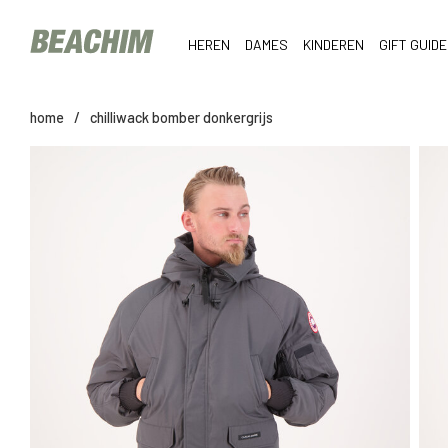
HEREN
DAMES
KINDEREN
GIFT GUIDE
home
/
chilliwack bomber donkergrijs