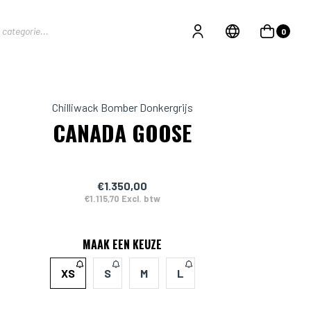
0
Chilliwack Bomber Donkergrijs
CANADA GOOSE
€1.350,00
€1.115,70 Excl. btw
MAAK EEN KEUZE
XS
S
M
L