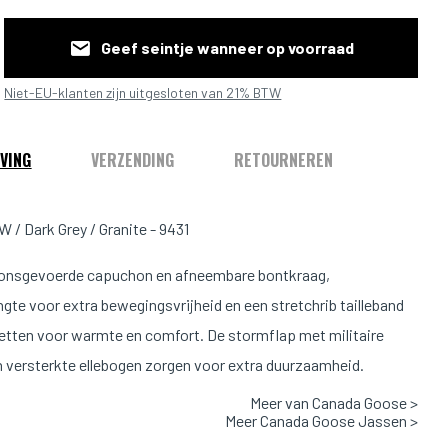
Geef seintje wanneer op voorraad
Niet-EU-klanten zijn uitgesloten van 21% BTW
VING
VERZENDING
RETOURNEREN
 / Dark Grey / Granite - 9431
donsgevoerde capuchon en afneembare bontkraag,
gte voor extra bewegingsvrijheid en een stretchrib tailleband
tten voor warmte en comfort. De stormflap met militaire
 versterkte ellebogen zorgen voor extra duurzaamheid.
Meer van Canada Goose >
is donsgevoerd, waterafstotend en heeft prestatie-index 3,
Meer Canada Goose Jassen >
r dagelijks gebruik bij temperaturen van -10 °C tot -20 °C.