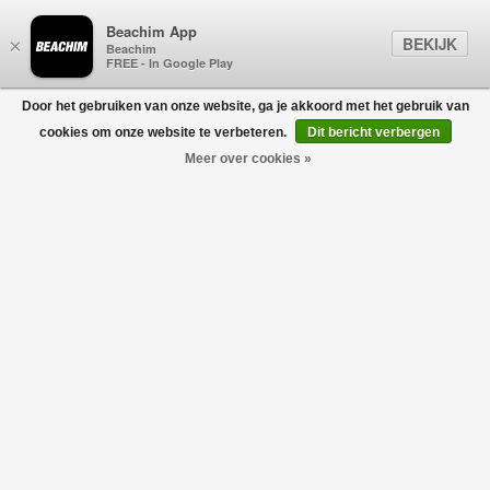
Beachim App
BEKIJK
×
Beachim
FREE - In Google Play
Door het gebruiken van onze website, ga je akkoord met het gebruik van
0
cookies om onze website te verbeteren.
Dit bericht verbergen
Meer over cookies »
3-Pack Trunks Boxershort Blauw-Marine-Zwart
CALVIN KLEIN
€42,90