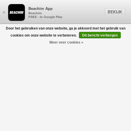
Beachim App
BEKIJK
×
Beachim
FREE - In Google Play
Door het gebruiken van onze website, ga je akkoord met het gebruik van
0
cookies om onze website te verbeteren.
Dit bericht verbergen
Meer over cookies »
3-Pack Trunks Boxershort Beige-Bordeaux-Oranje
CALVIN KLEIN
€42,90