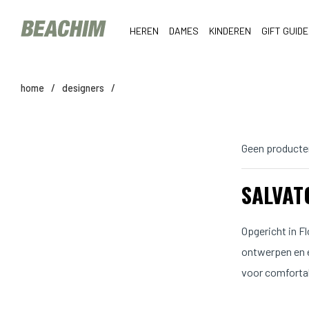
HEREN
DAMES
KINDEREN
GIFT GUIDE
home
/
designers
/
Geen producte
SALVAT
Opgericht in F
ontwerpen en 
voor comfortabe