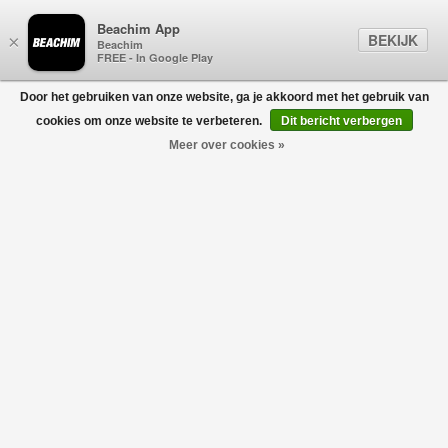
Beachim App
BEKIJK
×
Beachim
FREE - In Google Play
Door het gebruiken van onze website, ga je akkoord met het gebruik van
0
cookies om onze website te verbeteren.
Dit bericht verbergen
Meer over cookies »
RRD
Filters
home
/
designers
/
rrd
-30%
-30%