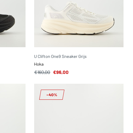
U Clifton One9 Sneaker Grijs
Hoka
€160,00
€96,00
-40%