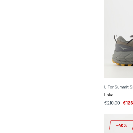
U Tor Summit S
Hoka
€210,00
€126
-40%