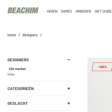
HEREN
DAMES
KINDEREN
GIFT GUIDE
home
/
designers
/
DESIGNERS
-40%
Alle merken
Hoka
CATEGORIEËN
GESLACHT