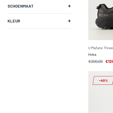
SCHOENMAAT
KLEUR
U Mafate Three
Hoka
€200,00
€12
-40%