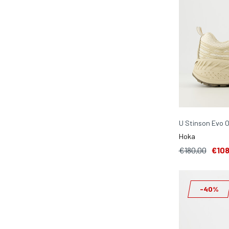
U Stinson Evo 
Hoka
€180,00
€108
-40%