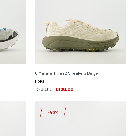
U Mafate Three2 Sneakers Beige
Hoka
€200,00
€120,00
-40%