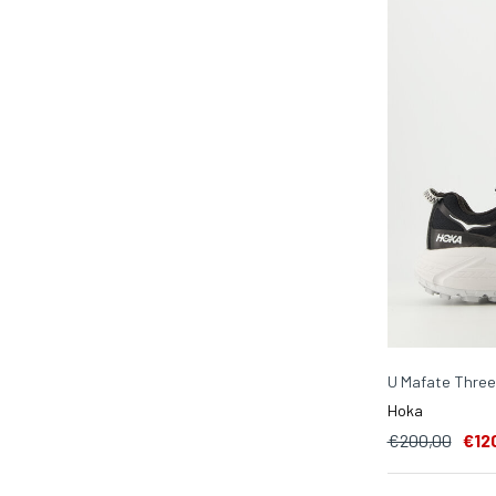
U Mafate Three
Hoka
€200,00
€12