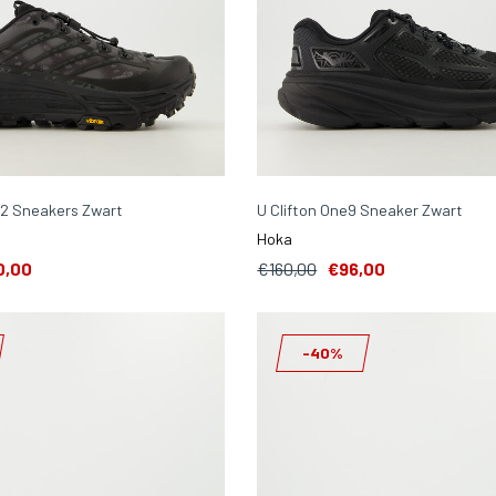
2 Sneakers Zwart
U Clifton One9 Sneaker Zwart
Hoka
0,00
€160,00
€96,00
-40%