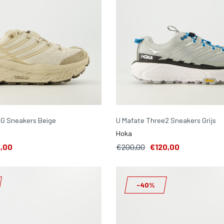
OG Sneakers Beige
U Mafate Three2 Sneakers Grijs
Hoka
,00
€200,00
€120,00
-40%