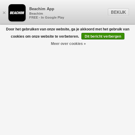
Beachim App
BEKIJK
×
Beachim
FREE - In Google Play
Door het gebruiken van onze website, ga je akkoord met het gebruik van
0
cookies om onze website te verbeteren.
Dit bericht verbergen
Meer over cookies »
Arizona Rivets Suede Leather Beige
BIRKENSTOCK
€150,00