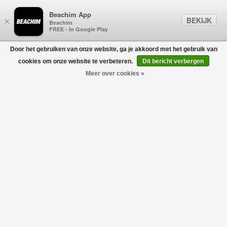
Beachim App
BEKIJK
×
Beachim
FREE - In Google Play
Door het gebruiken van onze website, ga je akkoord met het gebruik van
0
cookies om onze website te verbeteren.
Dit bericht verbergen
Meer over cookies »
Turtleneck Zwart
GRAN SASSO FOR BEACHIM
€145,00