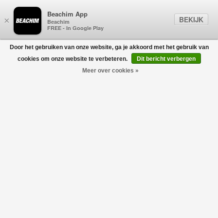
Beachim App
BEKIJK
×
Beachim
FREE - In Google Play
Door het gebruiken van onze website, ga je akkoord met het gebruik van
0
cookies om onze website te verbeteren.
Dit bericht verbergen
Meer over cookies »
T-Shirt Khaki
GRAN SASSO FOR BEACHIM
€114,00
€79,80