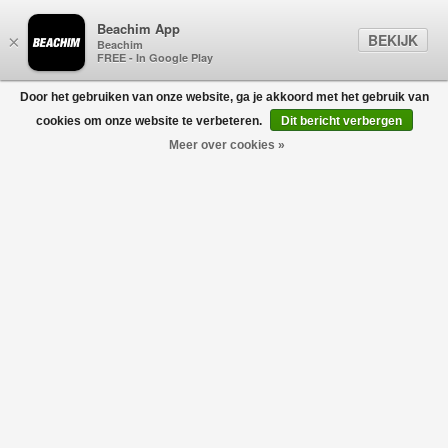
Beachim App
BEKIJK
×
Beachim
FREE - In Google Play
Door het gebruiken van onze website, ga je akkoord met het gebruik van
0
cookies om onze website te verbeteren.
Dit bericht verbergen
Meer over cookies »
Shirt Groen
GRAN SASSO FOR BEACHIM
€195,00
€136,50