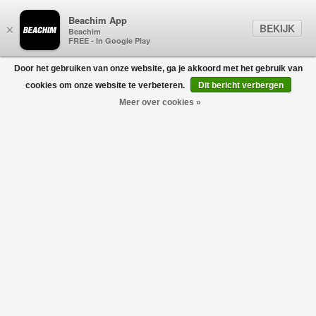
Beachim App
BEKIJK
×
Beachim
FREE - In Google Play
Door het gebruiken van onze website, ga je akkoord met het gebruik van
0
cookies om onze website te verbeteren.
Dit bericht verbergen
Meer over cookies »
Crewneck Sweater Bi Offwhite
GRAN SASSO FOR BEACHIM
€273,00