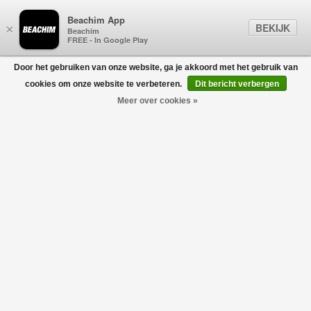
Beachim App
BEKIJK
×
Beachim
FREE - In Google Play
Door het gebruiken van onze website, ga je akkoord met het gebruik van
0
cookies om onze website te verbeteren.
Dit bericht verbergen
Meer over cookies »
Knitwear Button Up Offwhite
GRAN SASSO FOR BEACHIM
€273,00