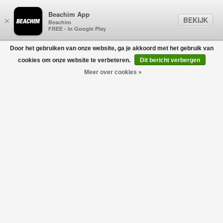
Beachim App
BEKIJK
×
Beachim
FREE - In Google Play
Door het gebruiken van onze website, ga je akkoord met het gebruik van
0
cookies om onze website te verbeteren.
Dit bericht verbergen
Meer over cookies »
Beachim Logo Tee Zwart
GRAN SASSO FOR BEACHIM
€69,00