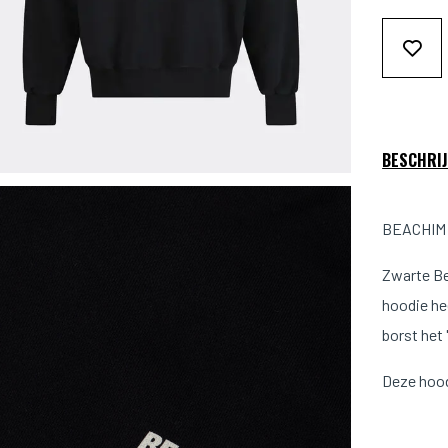
BESCHRIJ
BEACHIM 
Zwarte Be
hoodie he
borst het
Deze hood
Pasvorm: