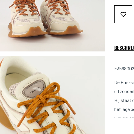
BESCHRIJ
F3568002 
De Eris-s
uitzonder
Hij staat
het lage 
visueel c
vakbekwaa