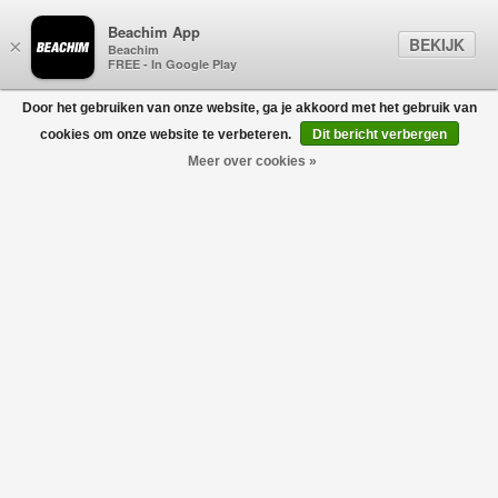
Beachim App
BEKIJK
×
Beachim
FREE - In Google Play
Door het gebruiken van onze website, ga je akkoord met het gebruik van
0
cookies om onze website te verbeteren.
Dit bericht verbergen
Meer over cookies »
Clean 90 Suede Sneaker Donkergrijs
AXEL ARIGATO
€230,00