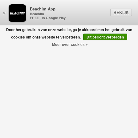
Beachim App
BEKIJK
×
Beachim
FREE - In Google Play
Door het gebruiken van onze website, ga je akkoord met het gebruik van
0
cookies om onze website te verbeteren.
Dit bericht verbergen
Meer over cookies »
Area Lo Piping Sneaker Taupe
AXEL ARIGATO
€340,00
€238,00