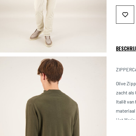
BESCHRIJ
ZIPPERCA
Olive Zip
zacht als
Italië van
materiaal
Het Merino
micron hee