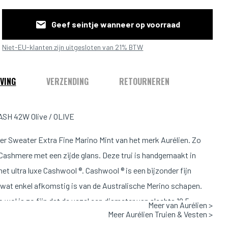
Geef seintje wanneer op voorraad
Niet-EU-klanten zijn uitgesloten van 21% BTW
VING
VERZENDING
RETOURNEREN
SH 42W Olive / OLIVE
per Sweater Extra Fine Marino Mint van het merk Aurélien. Zo
 Cashmere met een zijde glans. Deze trui is handgemaakt in
 het ultra luxe Cashwool ®. Cashwool ® is een bijzonder fijn
 wat enkel afkomstig is van de Australische Merino schapen.
 wol is zo fijn dat de vezel een diameter van slechts 19.5
Meer van Aurélien >
Meer Aurélien Truien & Vesten >
ft. Deze veelzijdige trui zal een toevoeging zijn voor elke