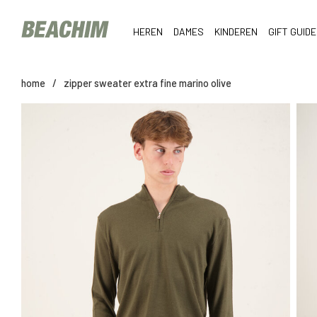
HEREN
DAMES
KINDEREN
GIFT GUIDE
home
/
zipper sweater extra fine marino olive