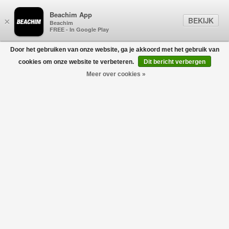
Beachim App
BEKIJK
×
Beachim
FREE - In Google Play
Door het gebruiken van onze website, ga je akkoord met het gebruik van
0
cookies om onze website te verbeteren.
Dit bericht verbergen
Meer over cookies »
Zipper Sweater Extra Fine Marino Blauw
AURÉLIEN
€195,00
€136,50