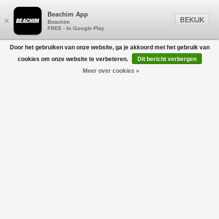
Beachim App
BEKIJK
×
Beachim
FREE - In Google Play
Door het gebruiken van onze website, ga je akkoord met het gebruik van
0
cookies om onze website te verbeteren.
Dit bericht verbergen
Meer over cookies »
Zipper Sweater Extra Fine Marino Zwart
AURÉLIEN
€195,00