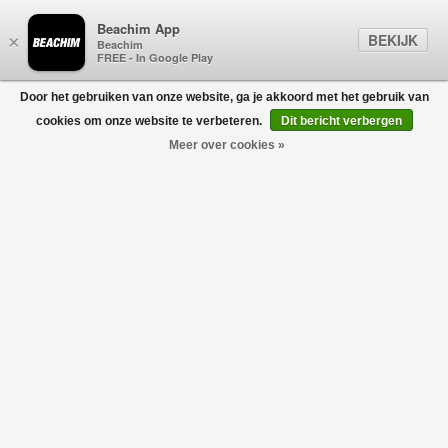
Beachim App
BEKIJK
×
Beachim
FREE - In Google Play
Door het gebruiken van onze website, ga je akkoord met het gebruik van
0
cookies om onze website te verbeteren.
Dit bericht verbergen
Meer over cookies »
Zipper Sweater Extra Fine Marino Marine
AURÉLIEN
€195,00