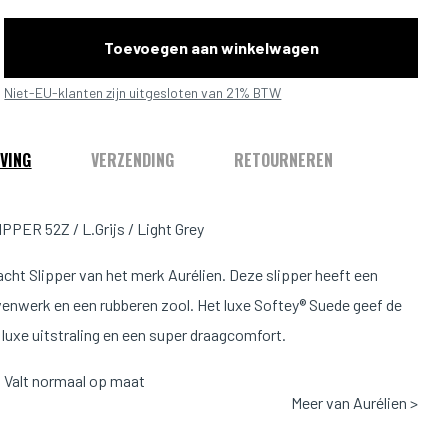
Toevoegen aan winkelwagen
Niet-EU-klanten zijn uitgesloten van 21% BTW
VING
VERZENDING
RETOURNEREN
PER 52Z / L.Grijs / Light Grey
acht Slipper van het merk Aurélien. Deze slipper heeft een
enwerk en een rubberen zool. Het luxe Softey® Suede geef de
 luxe uitstraling en een super draagcomfort.
Valt normaal op maat
Meer van Aurélien >
rijs
: 100% Kalfsleer