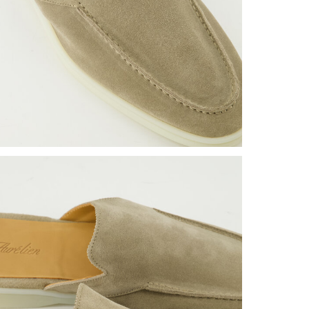
Aurélien 
verkrijgba
halve maa