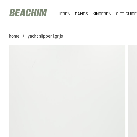
HEREN
DAMES
KINDEREN
GIFT GUIDE
home
/
yacht slipper l.grijs