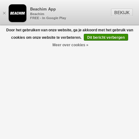
Beachim App
BEKIJK
×
Beachim
FREE - In Google Play
Door het gebruiken van onze website, ga je akkoord met het gebruik van
0
cookies om onze website te verbeteren.
Dit bericht verbergen
Meer over cookies »
Technical Aur1 Bodywarmer Grijs
AURÉLIEN
€675,00