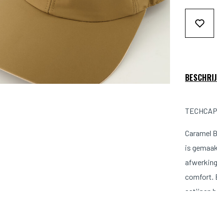
BESCHRIJ
TECHCAP2
Caramel B
is gemaak
afwerking
comfort. 
satijnen b
Pasvorm: 