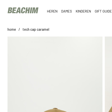
HEREN
DAMES
KINDEREN
GIFT GUIDE
home
/
tech cap caramel