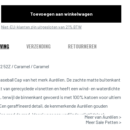
Toevoegen aan winkelwagen
Niet-EU-klanten zijn uitgesloten van 21% BTW
VING
VERZENDING
RETOURNEREN
 52Z / Caramel / Caramel
aseball Cap van het merk Aurélien. De zachte matte buitenkant
t van gerecyclede visnetten en heeft een wind- en waterdichte
, terwijl de binnenkant gevoerd is met 100% katoen voor ultiem
Een geraffineerd detail, de kenmerkende Aurélien gouden
ies rond de rand. Ideaal voor een verfijnde vrijetijdslook.
Meer van Aurélien >
Meer Sale Petten >
Valt normaal op maat