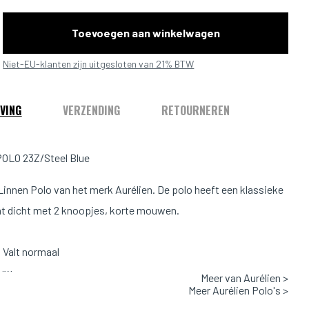
Toevoegen aan winkelwagen
Niet-EU-klanten zijn uitgesloten van 21% BTW
VING
VERZENDING
RETOURNEREN
OLO 23Z/Steel Blue
Linnen Polo van het merk Aurélien. De polo heeft een klassieke
at dicht met 2 knoopjes, korte mouwen.
Valt normaal
leur: Blauw
Meer van Aurélien >
Meer Aurélien Polo's >
: 100% Linnen