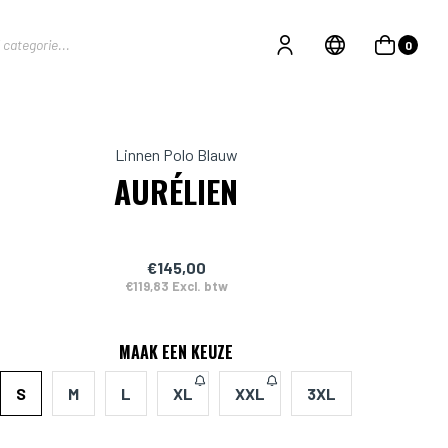
0
Linnen Polo Blauw
AURÉLIEN
€145,00
€119,83 Excl. btw
MAAK EEN KEUZE
S
M
L
XL
XXL
3XL