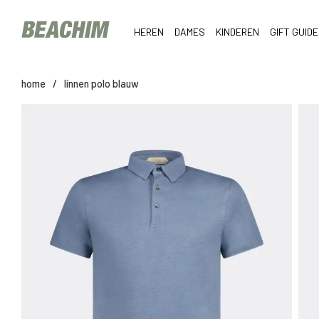
HEREN
DAMES
KINDEREN
GIFT GUIDE
home
/
linnen polo blauw