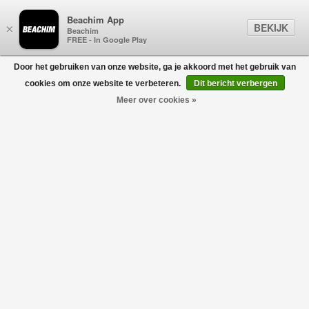
Beachim App
BEKIJK
×
Beachim
FREE - In Google Play
Door het gebruiken van onze website, ga je akkoord met het gebruik van
0
cookies om onze website te verbeteren.
Dit bericht verbergen
Meer over cookies »
Sorry, deze is helaas uitverkocht. Geen nood, we hebben
alternatieven!
Bekijk alternatieven
Bomber Zip Vest Zwart
€215,00