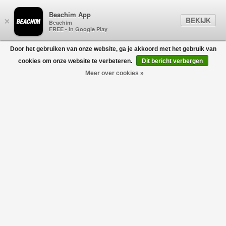
Beachim App
BEKIJK
×
Beachim
FREE - In Google Play
Door het gebruiken van onze website, ga je akkoord met het gebruik van
0
cookies om onze website te verbeteren.
Dit bericht verbergen
Meer over cookies »
Sorry, deze is helaas uitverkocht. Geen nood, we hebben
alternatieven!
Bekijk alternatieven
Bomber Zip Vest Olive
€215,00