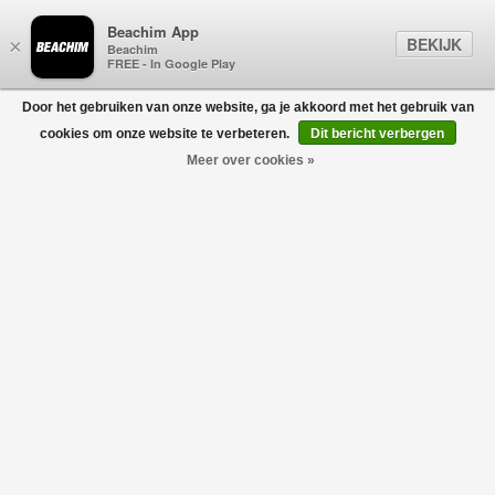
Beachim App
BEKIJK
×
Beachim
FREE - In Google Play
Door het gebruiken van onze website, ga je akkoord met het gebruik van
0
cookies om onze website te verbeteren.
Dit bericht verbergen
Meer over cookies »
Elin Jas Bruin
ALTER EGO
€349,95
€279,96