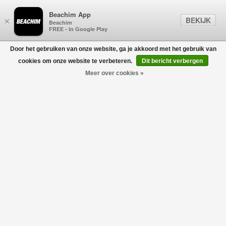
Beachim App
BEKIJK
×
Beachim
FREE - In Google Play
Door het gebruiken van onze website, ga je akkoord met het gebruik van
0
cookies om onze website te verbeteren.
Dit bericht verbergen
Meer over cookies »
Wide Leg Raised Denim Ecru
ABOUT BLANK
€175,00