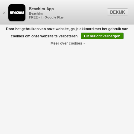
Beachim App
BEKIJK
×
Beachim
FREE - In Google Play
Door het gebruiken van onze website, ga je akkoord met het gebruik van
0
cookies om onze website te verbeteren.
Dit bericht verbergen
Meer over cookies »
Dual Logo Sleeveless T-Shirt Zwart
ABOUT BLANK
€85,00