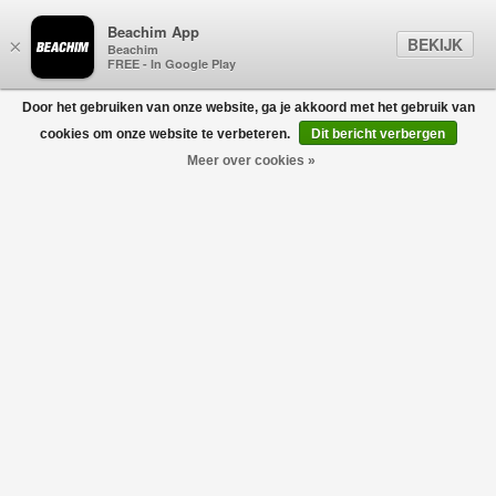
Beachim App
BEKIJK
×
Beachim
FREE - In Google Play
Door het gebruiken van onze website, ga je akkoord met het gebruik van
0
cookies om onze website te verbeteren.
Dit bericht verbergen
Meer over cookies »
Classic T-Shirt Offwhite
ABOUT BLANK
€95,00