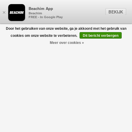
Beachim App
BEKIJK
×
Beachim
FREE - In Google Play
Door het gebruiken van onze website, ga je akkoord met het gebruik van
0
cookies om onze website te verbeteren.
Dit bericht verbergen
Meer over cookies »
Stealth Nylon Pants Zwart
A-COLD-WALL*
€400,00
€160,00