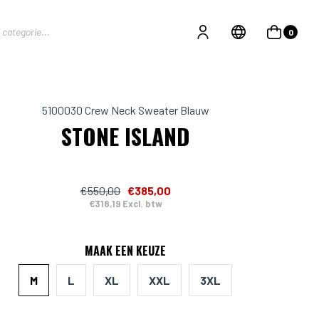
0
5100030 Crew Neck Sweater Blauw
STONE ISLAND
€550,00
€385,00
€318,19 Excl. btw
MAAK EEN KEUZE
M
L
XL
XXL
3XL