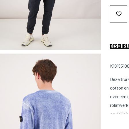
BESCHRIJ
K1S155100
Deze trui 
cotton en 
over een 
rolafwerk
op de lin
Maat & 