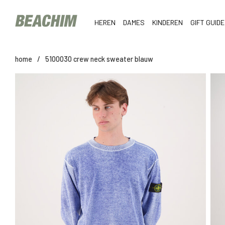
HEREN
DAMES
KINDEREN
GIFT GUIDE
home
/
5100030 crew neck sweater blauw