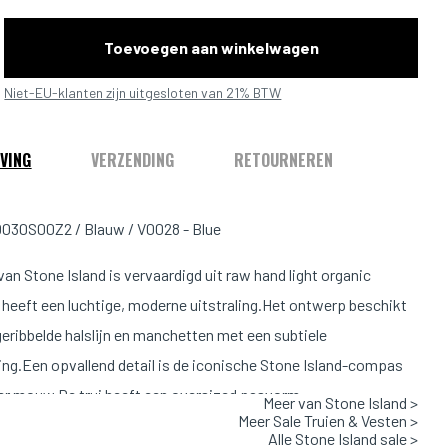
Toevoegen aan winkelwagen
Niet-EU-klanten zijn uitgesloten van 21% BTW
VING
VERZENDING
RETOURNEREN
030S00Z2 / Blauw / V0028 - Blue
van Stone Island is vervaardigd uit raw hand light organic
heeft een luchtige, moderne uitstraling.
Het ontwerp beschikt
geribbelde halslijn en manchetten met een subtiele
ing.
Een opvallend detail is de iconische Stone Island-compas
ker mouw.
De trui heeft een oversized pasvorm
Meer van Stone Island >
Meer Sale Truien & Vesten >
Alle Stone Island sale >
Pasvorm