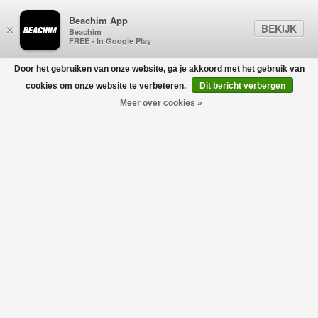
Beachim App
BEKIJK
×
Beachim
FREE - In Google Play
Door het gebruiken van onze website, ga je akkoord met het gebruik van
0
cookies om onze website te verbeteren.
Dit bericht verbergen
Meer over cookies »
Borden Mono Bunny Jas Zwart
MOOSE KNUCKLES
€495,00
€346,50