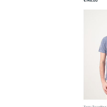
€145,00
Terry Towelling 