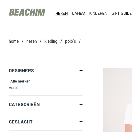
HEREN
DAMES
KINDEREN
GIFT GUIDE
home
/
heren
/
kleding
/
polo's
/
DESIGNERS
Alle merken
Aurélien
CATEGORIEËN
GESLACHT