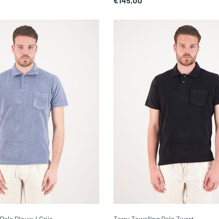
€145,00
Polo Blauw / Grijs
Terry Towelling Polo Zwart