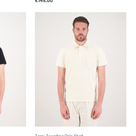
€145,00
Terry Towelling Polo Shell