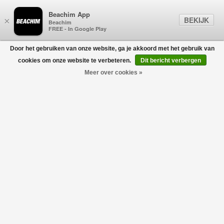
Beachim App
BEKIJK
×
Beachim
FREE - In Google Play
Door het gebruiken van onze website, ga je akkoord met het gebruik van
0
cookies om onze website te verbeteren.
Dit bericht verbergen
Meer over cookies »
Graffiti Jeans Light Wash
CASABLANCA
€690,00
€345,00